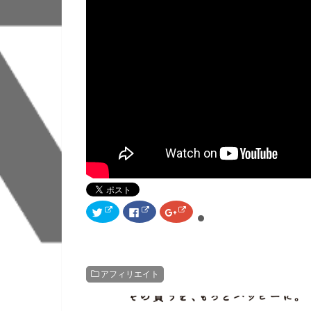
ク
F
ク
リ
a
リ
ッ
c
ッ
ク
e
ク
し
b
し
て
o
て
T
o
G
w
k
o
アフィリエイト
i
で
o
t
共
g
t
有
l
e
す
e
r
る
+