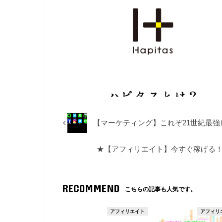
で
に
で
共
は
共
有
ク
有
(
リ
(
新
ッ
新
し
ク
し
い
し
い
ウ
て
ウ
ィ
く
ィ
ン
だ
ン
ド
さ
ド
ウ
い
ウ
で
(
で
開
新
開
き
し
き
ま
い
ま
す
ウ
す
)
ィ
)
ン
ド
【マーケティング】これぞ21世紀最強
ウ
で
開
き
ま
★【アフィリエイト】今すぐ稼げる！
す
)
RECOMMEND
こちらの記事も人気です。
アフィリエイト
アフィリ