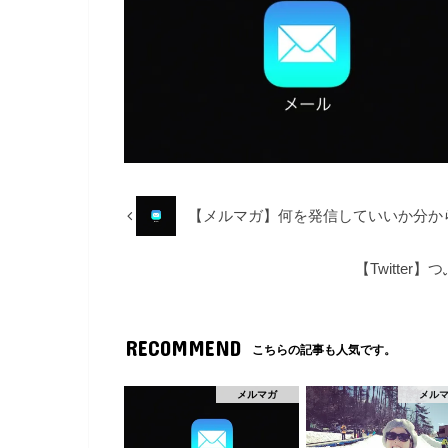
有
ク
有
(
リ
(
新
ッ
新
し
ク
し
い
し
い
ウ
て
ウ
ィ
く
ィ
ン
だ
ン
ド
さ
ド
ウ
い
ウ
で
(
で
開
新
開
き
し
き
ま
い
ま
す
ウ
す
)
ィ
)
ン
ド
【メルマガ】何を発信していいか分か
ウ
で
開
き
ま
【Twitte
す
)
RECOMMEND
こちらの記事も人気です。
メルマガ
メル