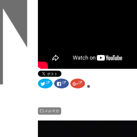
ク
F
ク
リ
a
リ
ッ
c
ッ
ク
e
ク
し
b
し
て
o
て
T
o
G
w
k
o
メルマガ
i
で
o
t
共
g
t
有
l
e
す
e
r
る
+
で
に
で
共
は
共