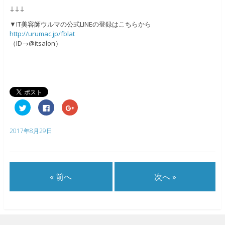
↓↓↓
▼IT美容師ウルマの公式LINEの登録はこちらから
http://urumac.jp/fblat
（ID→@itsalon）
ク
F
ク
リ
a
リ
ッ
c
ッ
ク
e
ク
し
b
し
2017年8月29日
て
o
て
T
o
G
w
k
o
i
で
o
t
共
g
t
有
l
e
す
e
« 前へ
次へ »
r
る
+
で
に
で
共
は
共
有
ク
有
(
リ
(
新
ッ
新
し
ク
し
い
し
い