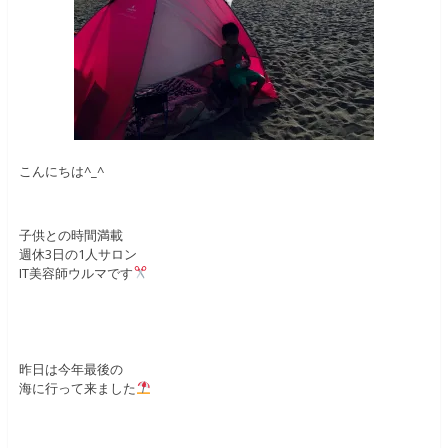
こんにちは^_^
子供との時間満載
週休3日の1人サロン
IT美容師ウルマです
昨日は今年最後の
海に行って来ました