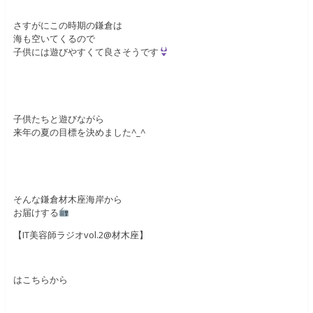
さすがにこの時期の鎌倉は
海も空いてくるので
子供には遊びやすくて良さそうです
子供たちと遊びながら
来年の夏の目標を決めました^_^
そんな鎌倉材木座海岸から
お届けする
【IT美容師ラジオvol.2@材木座】
はこちらから