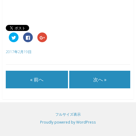
ク
F
ク
リ
a
リ
ッ
c
ッ
ク
e
ク
し
b
し
2017年2月19日
て
o
て
T
o
G
w
k
o
i
で
o
t
共
g
t
有
l
e
す
e
« 前へ
次へ »
r
る
+
で
に
で
共
は
共
有
ク
有
(
リ
(
新
ッ
新
し
ク
し
い
し
い
ウ
て
ウ
ィ
く
ィ
フルサイズ表示
ン
だ
ン
ド
さ
ド
Proudly powered by WordPress
ウ
い
ウ
で
(
で
開
新
開
き
し
き