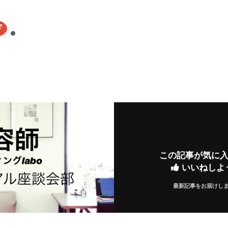
ク
リ
ッ
ク
し
て
で
共
有
新
し
い
ウ
この記事が気に
ィ
ン
いいねしよ
ド
ウ
で
開
最新記事をお届けし
き
ま
す