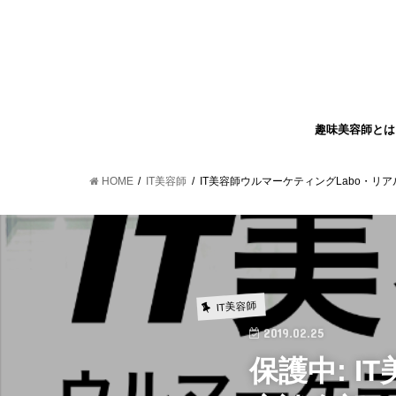
趣味美容師とは
HOME
IT美容師
IT美容師ウルマーケティングLabo・リ
IT美容師
2019.02.25
保護中: 