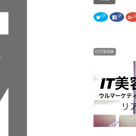
ク
F
リ
a
ッ
c
ク
e
し
b
て
o
T
o
G
w
k
o
i
で
o
t
共
g
IT美容師
t
有
l
e
す
e
r
る
+
で
に
共
は
有
ク
(
リ
(
新
ッ
し
ク
い
し
ウ
て
ィ
く
ン
だ
ド
さ
ウ
い
で
(
開
新
き
し
ま
い
す
ウ
)
ィ
)
ン
ド