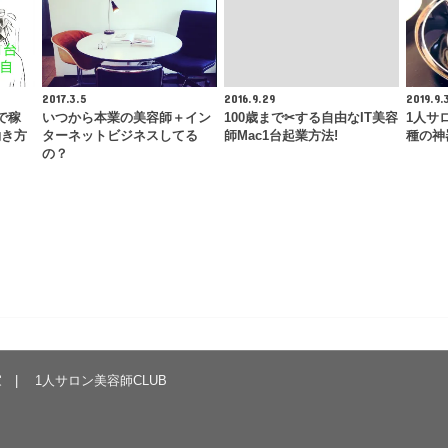
2017.3.5
2016.9.29
2019.9.
で稼
いつから本業の美容師＋イン
100歳まで✂︎する自由なIT美容
1人サ
働き方
ターネットビジネスしてる
師Mac1台起業方法!
種の神
の？
家
1人サロン美容師CLUB