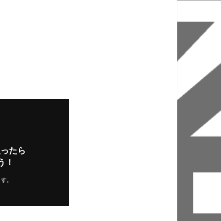
入ったら
う！
ます。