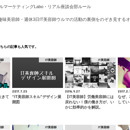
ウルマーケティングLabo・リアル座談会部ルール
趣味美容師・週休3日IT美容師ウルマの活動の裏側をのぞき見する
ちらの記事も人気です。
容師
IT美容師
IT美容師
2017.7.25
2016.9.27
2017.2.
生きて
“IT美容師スキル”デザイン展
【IT美容師】労働美容師には
なぜ、
開図
戻れない！僕の働き方が、い
してい
かに効率的かを解説。
容師
IT美容師
IT美容師