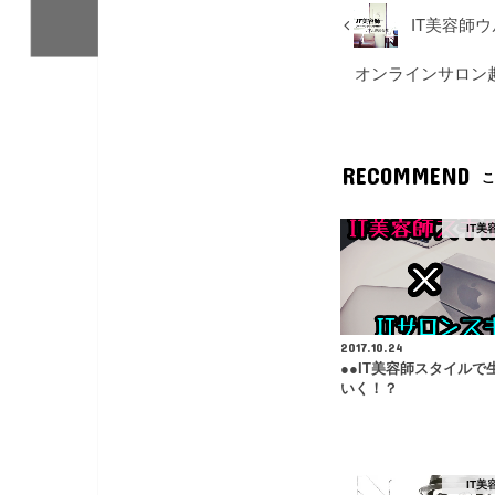
ウ
で
IT美容師
開
き
ま
す
オンラインサロン
)
RECOMMEND
こ
IT美
2017.10.24
●●IT美容師スタイルで
いく！？
IT美