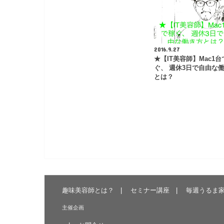
2016.9.27
★【IT美容師】Mac1台
ぐ、 週休3日で自由な
とは？
趣味美容師とは？
セミナー講座
毎週うるま
主催企画