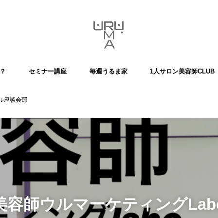
？
セミナー講座
毎週うるま家
1人サロン美容師CLUB
主催企画
アル座談会部
IT美容師ウルマーケティングLa