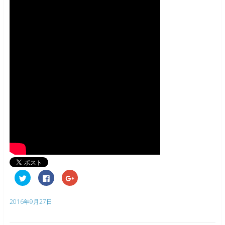
ク
F
ク
リ
a
リ
ッ
c
ッ
ク
e
ク
し
b
し
2016年9月27日
て
o
て
T
o
G
w
k
o
i
で
o