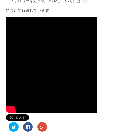
「フォロワーを効率的に増やしていくには？」
について解説しています。
ク
F
ク
リ
a
リ
ッ
c
ッ