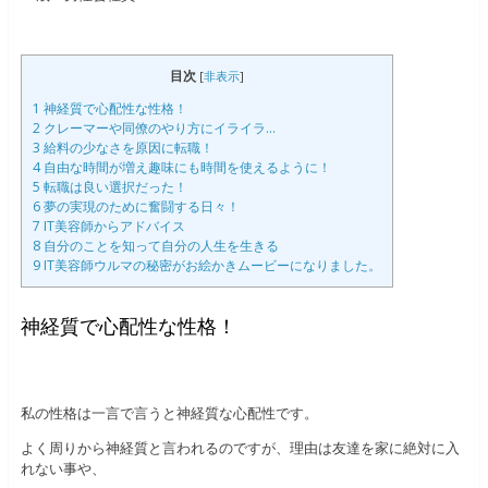
目次
[
非表示
]
1
神経質で心配性な性格！
2
クレーマーや同僚のやり方にイライラ…
3
給料の少なさを原因に転職！
4
自由な時間が増え趣味にも時間を使えるように！
5
転職は良い選択だった！
6
夢の実現のために奮闘する日々！
7
IT美容師からアドバイス
8
自分のことを知って自分の人生を生きる
9
IT美容師ウルマの秘密がお絵かきムービーになりました。
神経質で心配性な性格！
私の性格は一言で言うと神経質な心配性です。
よく周りから神経質と言われるのですが、理由は友達を家に絶対に入
れない事や、