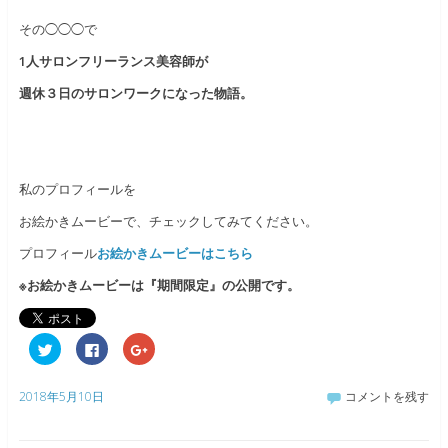
その◯◯◯で
1人サロンフリーランス美容師が
週休３日のサロンワークになった物語。
私のプロフィールを
お絵かきムービーで、チェックしてみてください。
プロフィール
お絵かきムービーはこちら
※お絵かきムービーは『期間限定』の公開です。
ク
F
ク
リ
a
リ
ッ
c
ッ
ク
e
ク
し
b
し
2018年5月10日
コメントを残す
て
o
て
T
o
G
w
k
o
i
で
o