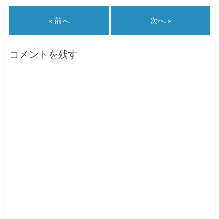
t
共
g
t
有
l
e
す
e
« 前へ
次へ »
r
る
+
で
に
で
共
は
共
有
ク
有
(
リ
(
新
ッ
新
コメントを残す
し
ク
し
い
し
い
ウ
て
ウ
ィ
く
ィ
ン
だ
ン
ド
さ
ド
ウ
い
ウ
で
(
で
開
新
開
き
し
き
ま
い
ま
す
ウ
す
)
ィ
)
ン
ド
ウ
で
開
き
ま
す
)