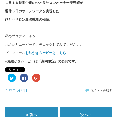
１日１６時間労働のひとりサロンオーナー美容師が
週休３日のサロンワークを実現した
ひとりサロン最強戦略の物語。
私のプロフィールを
お絵かきムービーで、チェックしてみてください。
プロフィール
お絵かきムービーはこちら
※お絵かきムービーは『期間限定』の公開です。
ク
F
ク
リ
a
リ
ッ
c
ッ
ク
e
ク
し
b
し
2019年5月27日
コメントを残す
て
o
て
T
o
G
w
k
o
i
で
o
t
共
g
t
有
l
e
す
e
« 前へ
次へ »
r
る
+