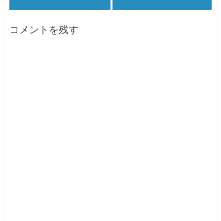
で
に
で
共
は
共
有
ク
有
(
リ
(
新
ッ
新
コメントを残す
し
ク
し
い
し
い
ウ
て
ウ
ィ
く
ィ
ン
だ
ン
ド
さ
ド
ウ
い
ウ
で
(
で
開
新
開
き
し
き
ま
い
ま
す
ウ
す
)
ィ
)
ン
ド
ウ
で
開
き
ま
す
)