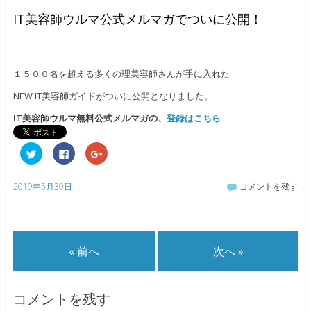
IT美容師ウルマ公式メルマガでついに公開！
１５００名を超える多くの理美容師さんが手に入れた
NEW IT美容師ガイドがついに公開となりました。
IT美容師ウルマ無料公式メルマガ
の、
登録はこちら
ク
F
ク
リ
a
リ
ッ
c
ッ
ク
e
ク
し
b
し
2019年5月30日
コメントを残す
て
o
て
T
o
G
w
k
o
i
で
o
t
共
g
t
有
l
e
す
e
« 前へ
次へ »
r
る
+
で
に
で
共
は
共
有
ク
有
(
リ
(
新
ッ
新
コメントを残す
し
ク
し
い
し
い