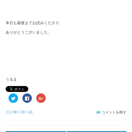
本日も最後までお読みくださり
ありがとうございました。
うるま
ク
F
ク
リ
a
リ
ッ
c
ッ
ク
e
ク
し
b
し
2020年10月14日
コメントを残す
て
o
て
T
o
G
w
k
o
i
で
o
t
共
g