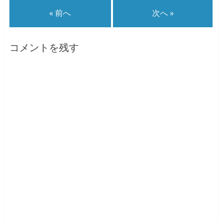
t
有
l
e
す
e
« 前へ
次へ »
r
る
+
で
に
で
共
は
共
有
ク
有
(
リ
(
新
ッ
新
コメントを残す
し
ク
し
い
し
い
ウ
て
ウ
ィ
く
ィ
ン
だ
ン
ド
さ
ド
ウ
い
ウ
で
(
で
開
新
開
き
し
き
ま
い
ま
す
ウ
す
)
ィ
)
ン
ド
ウ
で
開
き
ま
す
)