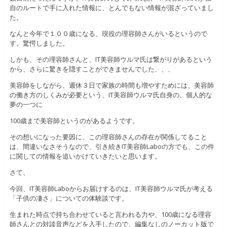
自のルートで手に入れた情報に、とんでもない情報が混ざっていまし
た。
なんと今年で１００歳になる、現役の理容師さんがいるというので
す。驚愕しました。
しかも、その理容師さんと、IT美容師ウルマ氏は繋がりがあるという
から、さらに驚きを隠すことができませんでした、、、
美容師をしながら、週休３日で家族の時間も増やすためには、美容師
の働き方のしくみが必要という、IT美容師ウルマ氏自身の、個人的な
夢の一つに
100歳まで美容師というのがあるようです。
その想いになった要因に、この理容師さんの存在が関係してること
は、間違いなさそうなので、引き続きIT美容師Laboの方でも、この件
に関しての情報を追いかけていきたいと思います。
さて、
今回、IT美容師Laboからお届けするのは、IT美容師ウルマ氏が考える
「子供の凄さ」についての体験談です。
生まれた時点で持ち合わせていると言われる力や、100歳になる理容
師さんとの対談音声などを入手したので、編集なしのノーカット版で