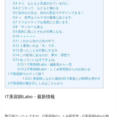
0.3
そう、もともと完成されているのに、
0.4
どうやって、もともと備わる
0.5
自分の人生は、自分の意志でデザインできる！
0.6
→ 音声はメルマガの最後にあります。
0.7
クリエイティブな発想だと思います。
0.8
「サッカーも旅も、
0.9
真剣に遊ぶとそれが仕事になる」
0.10
＝＝＝＝＝
0.11
これから先の人生の中で、
0.12
１番若いのは「今」です。
0.13
思ったことを行動にする力
0.14
この延長にあるのが、夢や、理想で
0.15
あっていいはずですよね。
0.15.1
IT美容師Labo・編集長から一言
0.15.2
IT美容師Labo・しくみ研究部からのお知らせ
1
IT美容師ウルマって誰？
1.0.0.1
美容師しながら週休3日で家族との時間を増やす
2
IT美容師の働き方しくみはこちらから
IT美容師Labo・最新情報
数日前だったんですが、IT美容師のしくみ研究所・IT美容師laboが独