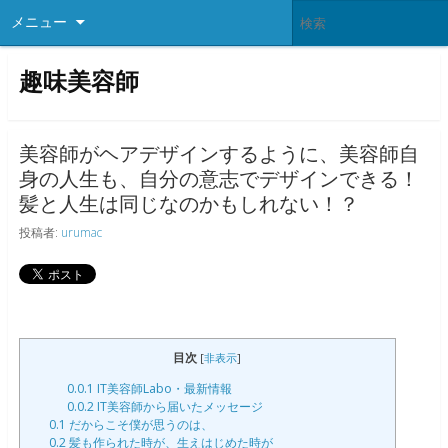
メニュー
趣味美容師
美容師がヘアデザインするように、美容師自
身の人生も、自分の意志でデザインできる！
髪と人生は同じなのかもしれない！？
投稿者:
urumac
目次
[
非表示
]
0.0.1
IT美容師Labo・最新情報
0.0.2
IT美容師から届いたメッセージ
0.1
だからこそ僕が思うのは、
0.2
髪も作られた時が、生えはじめた時が