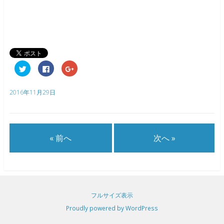
ク
F
ク
リ
a
リ
ッ
c
ッ
ク
e
ク
し
b
し
2016年11月29日
て
o
て
T
o
G
w
k
o
i
で
o
t
共
g
t
有
l
e
す
e
« 前へ
次へ »
r
る
+
で
に
で
共
は
共
有
ク
有
(
リ
(
新
ッ
新
し
ク
し
い
し
い
ウ
て
ウ
ィ
く
ィ
フルサイズ表示
ン
だ
ン
ド
さ
ド
Proudly powered by WordPress
ウ
い
ウ
で
(
で
開
新
開