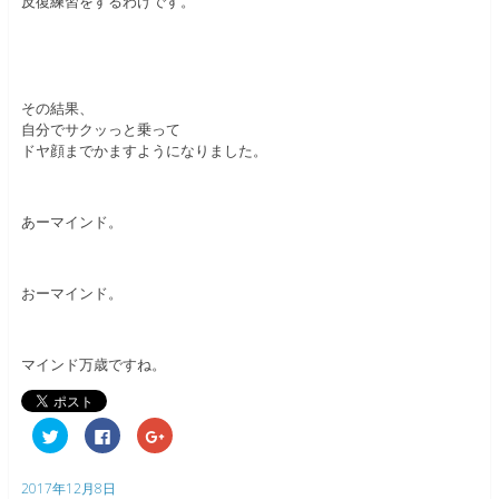
反復練習をするわけです。
その結果、
自分でサクッっと乗って
ドヤ顔までかますようになりました。
あーマインド。
おーマインド。
マインド万歳ですね。
ク
F
ク
リ
a
リ
ッ
c
ッ
ク
e
ク
し
b
し
2017年12月8日
て
o
て