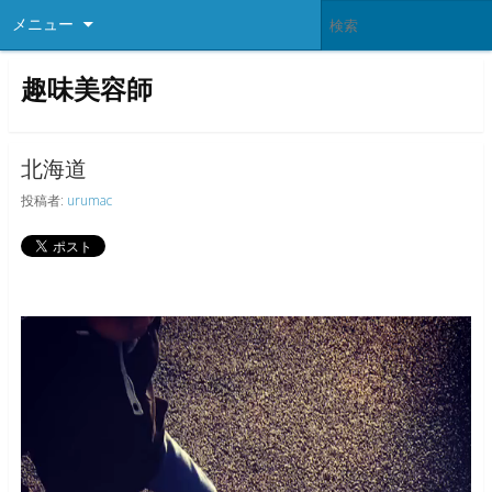
メニュー
趣味美容師
北海道
投稿者:
urumac
動
画
プ
レ
ー
ヤ
ー