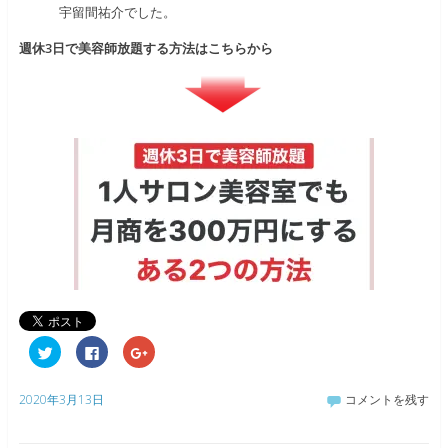
宇留間祐介でした。
週休3日で美容師放題する方法はこちらから
ク
F
ク
リ
a
リ
ッ
c
ッ
ク
e
ク
し
b
し
2020年3月13日
コメントを残す
て
o
て
T
o
G
w
k
o
i
で
o