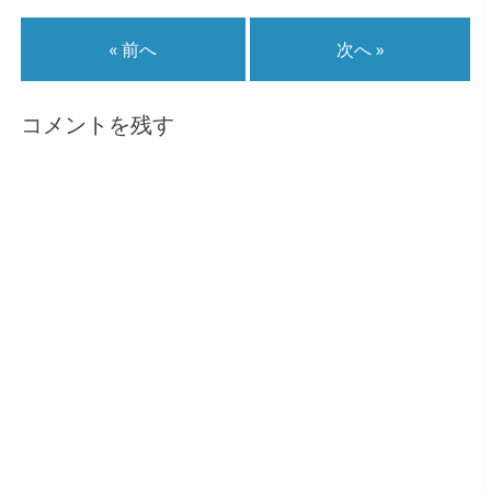
t
共
g
t
有
l
e
す
e
« 前へ
次へ »
r
る
+
で
に
で
共
は
共
有
ク
有
(
リ
(
新
ッ
新
コメントを残す
し
ク
し
い
し
い
ウ
て
ウ
ィ
く
ィ
ン
だ
ン
ド
さ
ド
ウ
い
ウ
で
(
で
開
新
開
き
し
き
ま
い
ま
す
ウ
す
)
ィ
)
ン
ド
ウ
で
開
き
ま
す
)